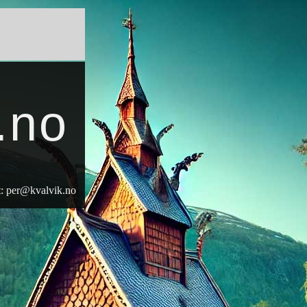
.no
t:
per@kvalvik.no